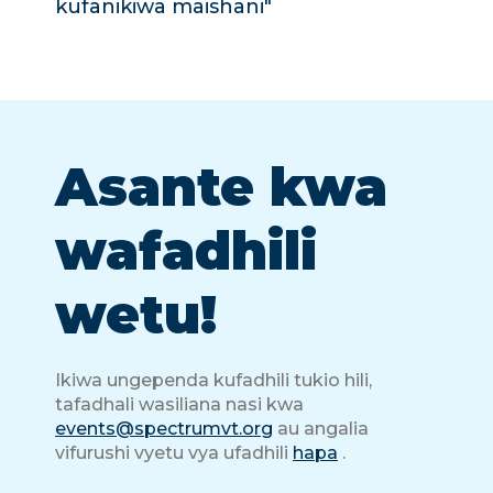
kufanikiwa maishani"
Asante kwa
wafadhili
wetu!
Ikiwa ungependa kufadhili tukio hili,
tafadhali wasiliana nasi kwa
events@spectrumvt.org
au angalia
vifurushi vyetu vya ufadhili
hapa
.