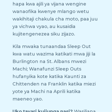
hapa kwa ajili ya vijana wengine
wanaofika kwenye mlango wetu
wakihitaji chakula cha moto, paa juu
ya vichwa vyao, au kusaidia
kujitengenezea siku zijazo.
Kila mwaka tunaandaa Sleep Out
kwa watu wazima katikati mwa jiji la
Burlington na St. Albans mwezi
Machi; Wanafunzi Sleep Outs
hufanyika kote katika Kaunti za
Chittenden na Franklin katika miezi
yote ya Machi na Aprili katika
maeneo yao.
Uko tayari kujiunga nasi?
Wasiliana