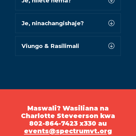
Je, nilete hema?
Je, ninachangishaje?
Viungo & Rasilimali
Maswali? Wasiliana na
Charlotte Steveerson kwa
802-864-7423 x330 au
events@spectrumvt.org