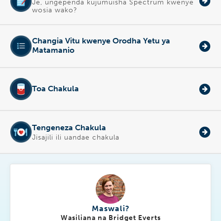
Je, ungependa kujumuisha Spectrum kwenye
wosia wako?
Changia Vitu kwenye Orodha Yetu ya
Matamanio
Toa Chakula
Tengeneza Chakula
Jisajili ili uandae chakula
Maswali?
Wasiliana na Bridget Everts