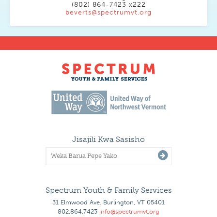
(802) 864-7423 x222
beverts@spectrumvt.org
Jisajili Kwa Sasisho
Spectrum Youth & Family Services
31 Elmwood Ave. Burlington, VT 05401
802.864.7423
info@spectrumvt.org