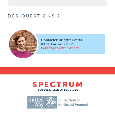
DES QUESTIONS ?
Contactez Bridget Everts
(802) 864-7423 x222
beverts@spectrumvt.org.