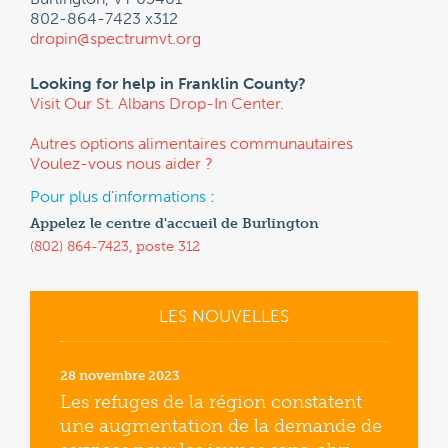
802-864-7423 x312
dropin@spectrumvt.org
Looking for help in Franklin County?
Visit Our St. Albans Drop-In Center.
Autres options alimentaires communautaires
Voulez-vous nous aider ?
Pour plus d'informations :
Appelez le centre d'accueil de Burlington
(802) 864-7423, poste 312
LES NOUVELLES
28 novembre 2023
14 septe
ans le
Les refuges de la région constatent
La Ve
une augmentation de la demande de
et la 