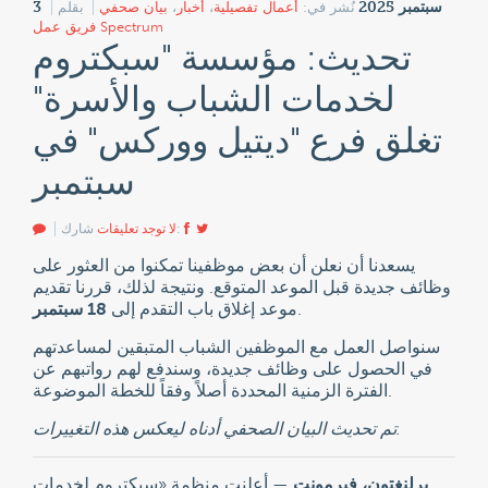
3 سبتمبر 2025
نُشر في:
أعمال تفصيلية
،
أخبار
،
بيان صحفي
بقلم
فريق عمل Spectrum
تحديث: مؤسسة "سبكتروم
لخدمات الشباب والأسرة"
تغلق فرع "ديتيل ووركس" في
سبتمبر
شارك:
لا توجد تعليقات
يسعدنا أن نعلن أن بعض موظفينا تمكنوا من العثور على
وظائف جديدة قبل الموعد المتوقع. ونتيجة لذلك، قررنا تقديم
.
موعد إغلاق باب التقدم إلى
18 سبتمبر
سنواصل العمل مع الموظفين الشباب المتبقين لمساعدتهم
في الحصول على وظائف جديدة، وسندفع لهم رواتبهم عن
الفترة الزمنية المحددة أصلاً وفقاً للخطة الموضوعة.
تم تحديث البيان الصحفي أدناه ليعكس هذه التغييرات.
برلنغتون، فيرمونت
— أعلنت منظمة «سبكتروم لخدمات