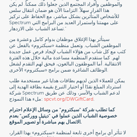
والموظفين وأفراد المجتمع الذين جعلوا ذلك ممكناً. لم يكن
هذا القرار سهلاً. التزامنا الآن هو ضمان انتقال سلس
للأشخاص المتأثرين بشكل مباشر، مع الحفاظ على تركيز
Spectrum على مهمتنا واستمرار العديد من البرامج التي
تساعد الشباب على الازدهار."
سيتأثر بهذا الإغلاق موظفان بدوام كامل وعشرة من
الموظفين الشباب. وتعمل منظمة «سبكتروم» بالفعل عن
كثب مع كل شاب من هؤلاء الشباب لإيجاد فرص عمل جديدة
لهم. كما ستقدم المنظمة مساعدة مالية خلال هذه الفترة
الانتقالية. أما الموظفون البالغون، فيحق لهم التقدم لشغل
الوظائف الشاغرة ضمن برامج «سبكتروم» الأخرى.
يمكن للعملاء الذين لديهم بطاقات هدايا غير مستخدمة طلب
استرداد المبلغ نقدًا أو اختيار التبرع بقيمة بطاقة الهدية إلى
شركة Spectrum لدعم الشباب والأسر، وذلك عن طريق
.
spcvt.org/DWGiftCard
ملء هذا النموذج:
كما تطلب شركة "سبكتروم" من وسائل الإعلام احترام
خصوصية الشباب الذين عملوا في "ديتيل ووركس" بعدم
الاتصال بهم مباشرة أو تصوير الموقع.
لا تتأثر أي برامج أخرى تابعة لمنظمة «سبكتروم» بهذا القرار،