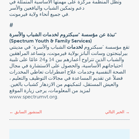
وتظل المنظمة مركزة على مهمتها الأساسية المتمثلة في
دعم وتمكين الشباب واليافعين والأسر
في جميع أنحاء ولاية فيرمونت.
#
نبذة عن مؤسسة "سبكتروم لخدمات الشباب والأسرة"
(Spectrum Youth & Family Services)
تقع مؤسسة "سبكتروم
لخدمات
الشباب والأسرة" في مدينتي
بيرلينجتون وسانت ألبانز بولاية فيرمونت، وتساعد المراهقين
والشباب الذين تتراوح أعمارهم بين 14 و24 عامًا على تلبية
احتياجاتهم الأساسية، والحصول على الاستشارة في مجال
الصحة النفسية وخدمات علاج اضطرابات تعاطي المخدرات
، فضلاً عن تقديم المساعدة في مجالات التوظيف والتعليم
والعيش المستقل، لتمكينهم من الازدهار كشباب بالغين.
لمزيد من المعلومات، يرجى زيارة الموقع
www.spectrumvt.org.
→
الخبر التالي
المنشور السابق
←