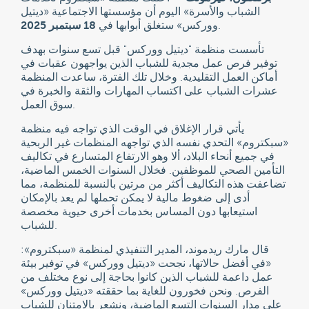
الشباب والأسرة» اليوم أن مؤسستها الاجتماعية «ديتيل
.
ووركس» ستغلق أبوابها في
18 سبتمبر 2025
تأسست منظمة "ديتيل ووركس" قبل تسع سنوات بهدف
توفير فرص عمل مجدية للشباب الذين يواجهون عقبات في
أماكن العمل التقليدية. وخلال تلك الفترة، ساعدت المنظمة
عشرات الشباب على اكتساب المهارات والثقة والخبرة في
سوق العمل.
يأتي قرار الإغلاق في الوقت الذي تواجه فيه منظمة
«سبكتروم» التحدي نفسه الذي تواجهه المنظمات غير الربحية
في جميع أنحاء البلاد، ألا وهو الارتفاع المتسارع في تكاليف
التأمين الصحي للموظفين. فخلال السنوات الخمس الماضية،
تضاعفت هذه التكاليف أكثر من مرتين بالنسبة للمنظمة، مما
أدى إلى ضغوط مالية لا يمكن تحملها لم يعد بالإمكان
استيعابها دون المساس بخدمات أخرى حيوية مخصصة
للشباب.
قال مارك ريدموند، المدير التنفيذي لمنظمة «سبكتروم»:
«في أفضل حالاتها، نجحت «ديتيل ووركس» في توفير بيئة
عمل داعمة للشباب الذين كانوا بحاجة إلى نوع مختلف من
الفرص. ونحن فخورون للغاية بما حققته «ديتيل ووركس»
على مدار السنوات التسع الماضية، ونشعر بالامتنان للشباب