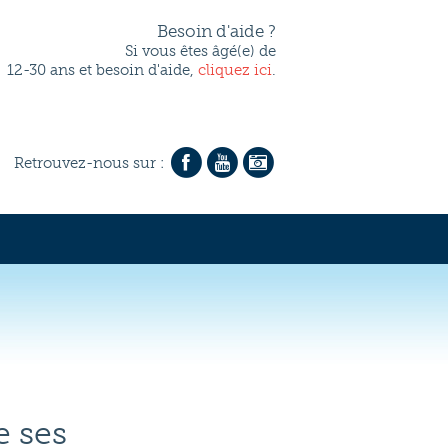
Besoin d'aide ?
Si vous êtes âgé(e) de
12-30 ans et besoin d'aide,
cliquez ici
.
Retrouvez-nous sur :
che
S'inscrire
FAIRE UN DON
e ses