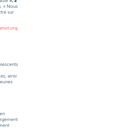
auté
», a
s. « Nous
tre sur
umvt.org
olescents
s, ainsi
 jeunes
 en
bergement
ement