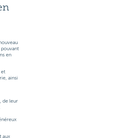
en
n nouveau
t pouvant
ans en
 et
ie, ainsi
, de leur
k
généreux
t aux