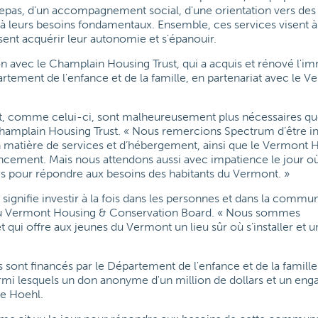
repas, d'un accompagnement social, d'une orientation vers des
 à leurs besoins fondamentaux. Ensemble, ces services visent à 
ssent acquérir leur autonomie et s'épanouir.
tion avec le Champlain Housing Trust, qui a acquis et rénové l'
rtement de l'enfance et de la famille, en partenariat avec le 
, comme celui-ci, sont malheureusement plus nécessaires qu
hamplain Housing Trust. « Nous remercions Spectrum d’être i
 matière de services et d’hébergement, ainsi que le Vermont 
cement. Mais nous attendons aussi avec impatience le jour où 
 pour répondre aux besoins des habitants du Vermont. »
 signifie investir à la fois dans les personnes et dans la commun
l du Vermont Housing & Conservation Board. « Nous sommes
t qui offre aux jeunes du Vermont un lieu sûr où s’installer et 
 sont financés par le Département de l'enfance et de la famille
rmi lesquels un don anonyme d'un million de dollars et un en
lle Hoehl.