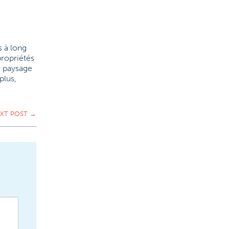
 à long
propriétés
e paysage
plus,
XT POST
→