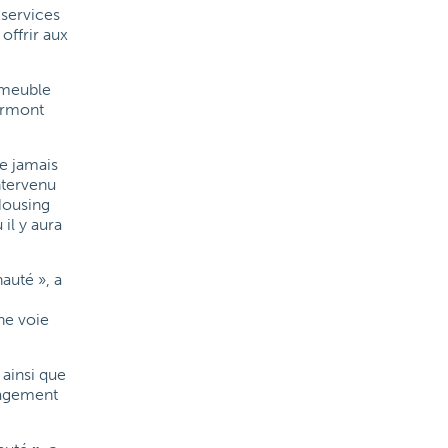
 services
offrir aux
immeuble
Vermont
e jamais
ntervenu
Housing
il y aura
auté », a
une voie
 ainsi que
gagement