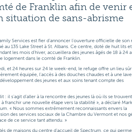
mté de Franklin afin de venir 
n situation de sans-abrisme
mily Services est fier d'annoncer l'ouverture officielle de so
au 135 Lake Street à St. Albans. Ce centre, doté de huit lits e
ndant les mois d'hiver, accueillera des jeunes âgés de 18 à 24 
 de logement dans le comté de Franklin.
di, et 24 heures sur 24 le week-end, le refuge offre un lieu sûr
èrement équipée, l'accès à des douches chaudes et à une laver
 développement des jeunes et aux soins tenant compte des
 : il s’agit d’aller à la rencontre des jeunes là où ils se trouvent
er à franchir une nouvelle étape vers la stabilité », a déclaré Mar
rum. « Nous sommes extrêmement reconnaissants envers la
sion des services sociaux de la Chambre du Vermont et nos 
ace de ce service tant attendu. »
âtés de maisons du centre d'accueil de Spectrum, ce qui perme