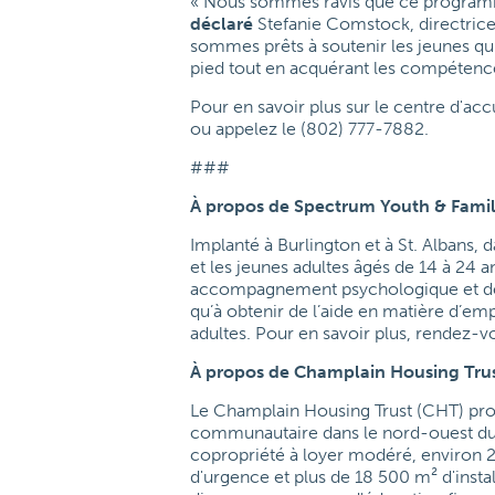
« Nous sommes ravis que ce programm
déclaré
Stefanie Comstock, directric
sommes prêts à soutenir les jeunes qui
pied tout en acquérant les compétenc
Pour en savoir plus sur le centre d'ac
ou appelez le (802) 777-7882.
###
À propos de Spectrum Youth & Famil
Implanté à Burlington et à St. Albans,
et les jeunes adultes âgés de 14 à 24 
accompagnement psychologique et de se
qu’à obtenir de l’aide en matière d’em
adultes. Pour en savoir plus, rendez-v
À propos de Champlain Housing Tru
Le Champlain Housing Trust (CHT) p
communautaire dans le nord-ouest du
copropriété à loyer modéré, environ 
d'urgence et plus de 18 500 m² d'inst