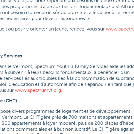
e ait vu le jour pour répondre aux besoins de cette commun
e des programmes d’aide aux besoins fondamentaux à St Alban
 ont besoin d’un endroit sûr où dormir et à les aider à se remet
es nécessaires pour devenir autonomes. »
cueil ou pour y orienter un jeune, rendez-vous sur
www.spectr
y Services
 dans le Vermont, Spectrum Youth & Family Services aide les ad
ans à subvenir à leurs besoins fondamentaux, à bénéficier d’un
rvices liés aux troubles liés à la consommation de substance
ploi, d’éducation et d’autonomie afin de s’épanouir en tant que
ous sur
www.spectrumvt.org
.
st (CHT)
ropose divers programmes de logement et de développement
 Vermont. Le CHT gère près de 700 maisons et appartements
2 800 appartements à loyer modéré, plus de 200 places d'hé
allations commerciales et à but non lucratif. Le CHT gère égal