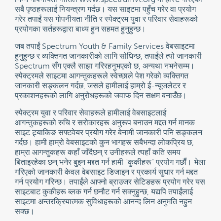
सबै पृष्ठहरूलाई नियन्त्रण गर्दछ। यस साइटमा पहुँच गरेर वा प्रयोग
गरेर तपाईं यस गोपनीयता नीति र स्पेक्ट्रम युवा र परिवार सेवाहरूको
प्रयोगका सर्तहरूद्वारा बाध्य हुन सहमत हुनुहुन्छ।
जब तपाईं Spectrum Youth & Family Services वेबसाइटमा
हुनुहुन्छ र व्यक्तिगत जानकारीको लागि सोधिन्छ, तपाईंले त्यो जानकारी
Spectrum सँग एक्लै साझा गरिरहनुभएको छ, अन्यथा नभनेसम्म।
स्पेक्ट्रमले साइटमा आगन्तुकहरूले स्वेच्छाले पेश गरेको व्यक्तिगत
जानकारी सङ्कलन गर्दछ, जसले हामीलाई हाम्रो ई-न्यूजलेटर र
प्रकाशनहरूको लागि अनुरोधहरूको जवाफ दिन सक्षम बनाउँछ।
स्पेक्ट्रम युवा र परिवार सेवाहरूले हामीलाई वेबसाइटलाई
आगन्तुकहरूको रुचि र सरोकारहरू अनुरूप बनाउन मद्दत गर्न मानक
साइट ट्र्याकिङ सफ्टवेयर प्रयोग गरेर बेनामी जानकारी पनि सङ्कलन
गर्दछ। हामी हाम्रो वेबसाइटको कुन भागहरू सबैभन्दा लोकप्रिय छ,
हाम्रा आगन्तुकहरू कहाँ जाँदैछन् र उनीहरूले त्यहाँ कति समय
बिताइरहेका छन् भनेर बुझ्न मद्दत गर्न हामी "कुकीहरू" प्रयोग गर्छौं। भेला
गरिएको जानकारी केवल वेबसाइट डिजाइन र प्रकार्य सुधार गर्न मद्दत
गर्न प्रयोग गरिन्छ। तपाईंले आफ्नो ब्राउजर सेटिङहरू प्रयोग गरेर यस
साइटबाट कुकीहरू ब्लक गर्न छनौट गर्न सक्नुहुन्छ, यद्यपि तपाईंलाई
साइटमा अन्तरक्रियात्मक सुविधाहरूको आनन्द लिन अनुमति नहुन
सक्छ।