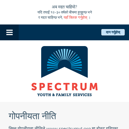
अब मद्दत चाहियो?
यदि तपाईं १२-३० वर्षको बीचमा हुनुहुन्छ भने
र मद्दत चाहिन्छ भने,
यहाँ क्लिक गर्नुहोस्
।
दान गर्नुहोस्
गोपनीयता नीति
निम्न गोपनीयता नीतिले www.spectrumvt.org मा होस्ट गरिएका